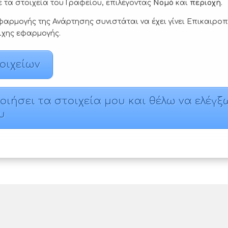
ε τα στοιχεία του Γραφείου, επιλέγοντας
Νομό
και
περιοχή
.
αρμογής της Ανάρτησης συνιστάται να έχει γίνει Επικαιροπ
ιχης εφαρμογής.
οιχείων
ιήσει τα στοιχεία μου και θέλω να ελέγξ
υ