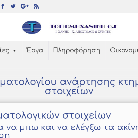
ίες
Έργα
Πληροφόρηση
Οικονομ
ηματολογίου ανάρτησης κτη
στοιχείων
ματολογικών στοιχείων
ια να μπω και να ελέγξω τα ακί
ηση