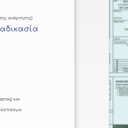
 της ανάρτησης)
ιαδικασία
ματος
) και
(απόσπασμα