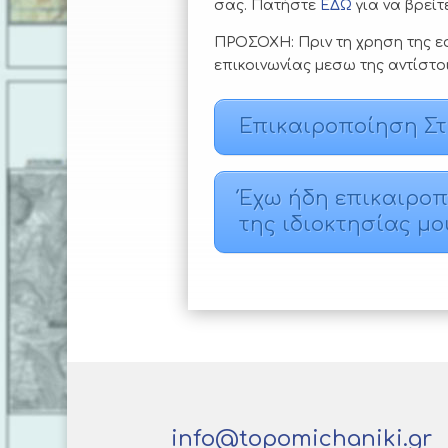
σας. Πατήστε
ΕΔΩ
για να βρείτ
ΠΡΟΣΟΧΗ: Πριν τη χρηση της εφ
επικοινωνίας μεσω της αντίστο
Επικαιροποίηση Στ
Έχω ήδη επικαιροπο
της ιδιοκτησίας μο
info@topomichaniki.gr